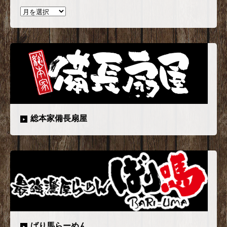
総本家備長扇屋
ばり馬らーめん