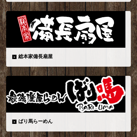
総本家備長扇屋
ばり馬らーめん